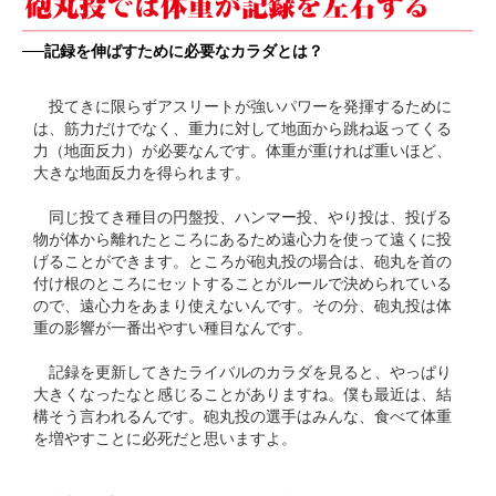
──記録を伸ばすために必要なカラダとは？
投てきに限らずアスリートが強いパワーを発揮するために
は、筋力だけでなく、重力に対して地面から跳ね返ってくる
力（地面反力）が必要なんです。体重が重ければ重いほど、
大きな地面反力を得られます。
同じ投てき種目の円盤投、ハンマー投、やり投は、投げる
物が体から離れたところにあるため遠心力を使って遠くに投
げることができます。ところが砲丸投の場合は、砲丸を首の
付け根のところにセットすることがルールで決められている
ので、遠心力をあまり使えないんです。その分、砲丸投は体
重の影響が一番出やすい種目なんです。
記録を更新してきたライバルのカラダを見ると、やっぱり
大きくなったなと感じることがありますね。僕も最近は、結
構そう言われるんです。砲丸投の選手はみんな、食べて体重
を増やすことに必死だと思いますよ。