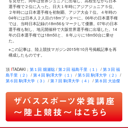
を見せた。同年は世界ジュニアに出場し、高校生ながら日本
選手権で２位に入った。日大１年時にアジアジュニア５位、
２年時には日本選手権を初制覇、アジア大会７位。４年時の
04年には日本人２人目の18mプッターに。06年の日本選手権
では、当時日本記録の18m56をマークして優勝。07年の日本
選手権も制し、地元開催枠で大阪世界選手権に出場した。14
年の日本選手権では18m50と、８年ぶりに18m50台に乗せ
た。
※この記事は、陸上競技マガジン2015年10月号掲載記事を再
構成したものです。
頂
I
TADAKI；
第１回 畑瀬聡
/
第２回 福島千里（１）
/
第３回 福
島千里（２）
/
第４回 駒澤大学（１）
/
第５回 駒澤大学（２）
/
第６回 駒澤大学（３）
/
第７回 駒澤大学（４）
/
第８回 大迫傑