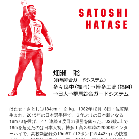
はたせ・さとし◎184cm・121kg、1982年12月18日・佐賀県
生まれ。2015年の日本選手権で、６年ぶりの日本新となる
18m78を投げ、４年連続９度目の優勝を飾った。32歳以上で
18mを超えたのは日本人初。博多工高３年時の2000年インタ
ーハイで、高校新記録の19m57（12ポンド;5.443kg）の快投