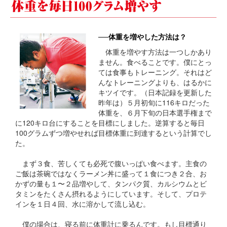
──体重を増やした方法は？
体重を増やす方法は一つしかあり
ません。食べることです。僕にとっ
ては食事もトレーニング。それはど
んなトレーニングよりも、はるかに
キツイです。（日本記録を更新した
昨年は）５月初旬に116キロだった
体重を、６月下旬の日本選手権まで
に120キロ台にすることを目標にしました。逆算すると毎日
100グラムずつ増やせれば目標体重に到達するという計算でし
た。
まず３食、苦しくても必死で腹いっぱい食べます。主食の
ご飯は茶碗ではなくラーメン丼に盛って１食につき２合、お
かずの量も１〜２品増やして、タンパク質、カルシウムとビ
タミンをたくさん摂れるようにしています。そして、プロテ
インを１日４回、水に溶かして流し込む。
僕の場合は、寝る前に体重計に乗るんです。もし目標通り