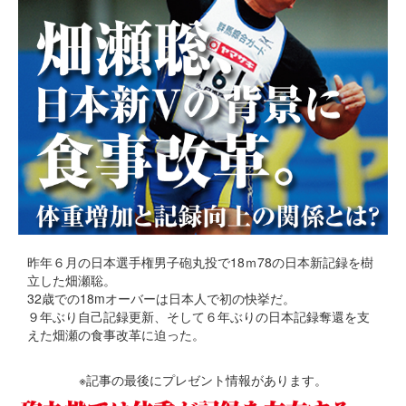
昨年６月の日本選手権男子砲丸投で18ｍ78の日本新記録を樹
立した畑瀬聡。
32歳での18mオーバーは日本人で初の快挙だ。
９年ぶり自己記録更新、そして６年ぶりの日本記録奪還を支
えた畑瀬の食事改革に迫った。
※記事の最後にプレゼント情報があります。