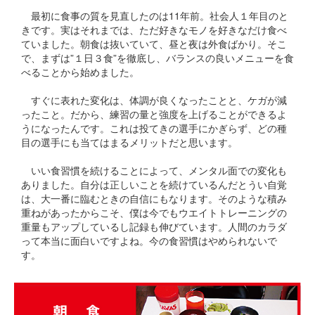
最初に食事の質を見直したのは11年前。社会人１年目のと
きです。実はそれまでは、ただ好きなモノを好きなだけ食べ
ていました。朝食は抜いていて、昼と夜は外食ばかり。そこ
で、まずは”１日３食”を徹底し、バランスの良いメニューを食
べることから始めました。
すぐに表れた変化は、体調が良くなったことと、ケガが減
ったこと。だから、練習の量と強度を上げることができるよ
うになったんです。これは投てきの選手にかぎらず、どの種
目の選手にも当てはまるメリットだと思います。
いい食習慣を続けることによって、メンタル面での変化も
ありました。自分は正しいことを続けているんだとうい自覚
は、大一番に臨むときの自信にもなります。そのような積み
重ねがあったからこそ、僕は今でもウエイトトレーニングの
重量もアップしているし記録も伸びています。人間のカラダ
って本当に面白いですよね。今の食習慣はやめられないで
す。